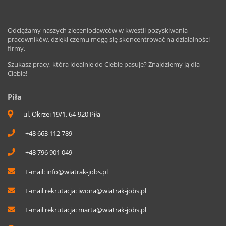
Odciążamy naszych zleceniodawców w kwestii pozyskiwania
pracowników, dzięki czemu mogą się skoncentrować na działalności
firmy.
Szukasz pracy, która idealnie do Ciebie pasuje? Znajdziemy ją dla
Ciebie!
Piła
ul. Okrzei 19/1, 64-920 Piła
+48 663 112 789
+48 796 901 049
E-mail:
info@wiatrak-jobs.pl
E-mail rekrutacja:
iwona@wiatrak-jobs.pl
E-mail rekrutacja:
marta@wiatrak-jobs.pl