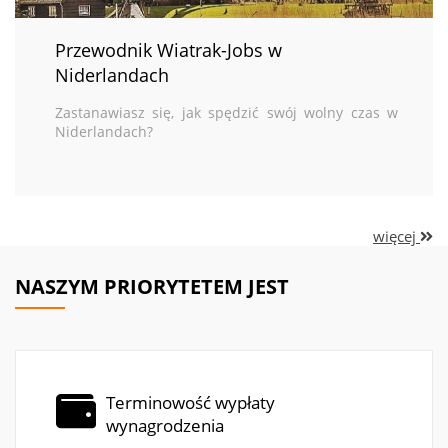
Przewodnik Wiatrak-Jobs w
Niderlandach
Zastanawiasz się, jak spędzić swój wolny czas w
Niderlandach?
więcej
NASZYM PRIORYTETEM JEST
Terminowość wypłaty
wynagrodzenia