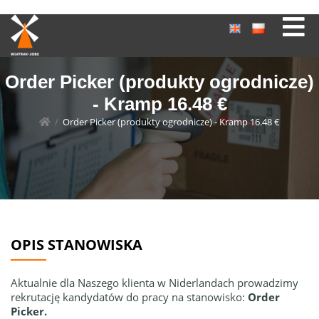
Order Picker (produkty ogrodnicze)
- Kramp 16.48 €
/
Order Picker (produkty ogrodnicze) - Kramp 16.48 €
OPIS STANOWISKA
Aktualnie dla Naszego klienta w Niderlandach prowadzimy
rekrutację kandydatów do pracy na stanowisko:
Order
Picker.