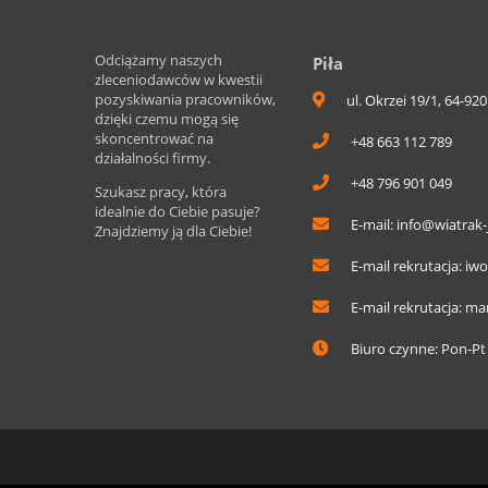
Odciążamy naszych
Piła
zleceniodawców w kwestii
pozyskiwania pracowników,
ul. Okrzei 19/1, 64-920
dzięki czemu mogą się
skoncentrować na
+48 663 112 789
działalności firmy.
+48 796 901 049
Szukasz pracy, która
idealnie do Ciebie pasuje?
E-mail:
info@wiatrak-
Znajdziemy ją dla Ciebie!
E-mail rekrutacja:
iwo
E-mail rekrutacja:
mar
Biuro czynne: Pon-Pt