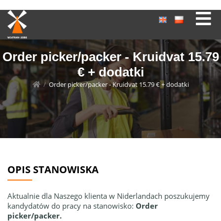
Order picker/packer - Kruidvat 15.79
€ + dodatki
/
Order picker/packer - Kruidvat 15.79 € + dodatki
OPIS STANOWISKA
Aktualnie dla Naszego klienta w Niderlandach poszukujemy
kandydatów do pracy na stanowisko:
Order
picker/packer.