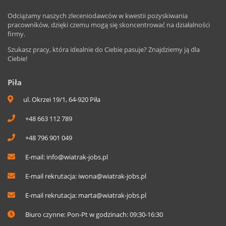
Odciążamy naszych zleceniodawców w kwestii pozyskiwania
pracowników, dzięki czemu mogą się skoncentrować na działalności
firmy.
Szukasz pracy, która idealnie do Ciebie pasuje? Znajdziemy ją dla
Ciebie!
Piła
ul. Okrzei 19/1, 64-920 Piła
+48 663 112 789
+48 796 901 049
E-mail:
info@wiatrak-jobs.pl
E-mail rekrutacja:
iwona@wiatrak-jobs.pl
E-mail rekrutacja:
marta@wiatrak-jobs.pl
Biuro czynne: Pon-Pt w godzinach: 09:30-16:30