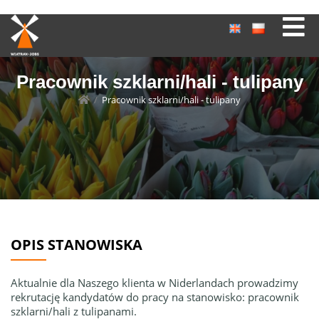
Pracownik szklarni/hali - tulipany
/
Pracownik szklarni/hali - tulipany
OPIS STANOWISKA
Aktualnie dla Naszego klienta w Niderlandach prowadzimy
rekrutację kandydatów do pracy na stanowisko: pracownik
szklarni/hali z tulipanami.