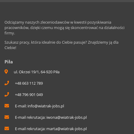
Odciążamy naszych zleceniodawców w kwestii pozyskiwania
pracowników, dzięki czemu mogą się skoncentrować na działalności
firmy.
Szukasz pracy, która idealnie do Ciebie pasuje? Znajdziemy ją dla
Ciebie!
Piła
ul. Okrzei 19/1, 64-920 Piła
+48 663 112 789
+48 796 901 049
E-mail:
info@wiatrak-jobs.pl
E-mail rekrutacja:
iwona@wiatrak-jobs.pl
E-mail rekrutacja:
marta@wiatrak-jobs.pl