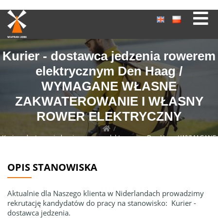
Kurier - dostawca jedzenia rowerem
elektrycznym Den Haag /
WYMAGANE WŁASNE
ZAKWATEROWANIE I WŁASNY
ROWER ELEKTRYCZNY
/
Kurier - dostawca jedzenia rowerem elektrycznym Den Haag / WYMAGANE
WŁASNE ZAKWATEROWANIE I WŁASNY ROWER ELEKTRYCZNY
OPIS STANOWISKA
Aktualnie dla Naszego klienta w Niderlandach prowadzimy
rekrutację kandydatów do pracy na stanowisko: Kurier -
dostawca jedzenia.