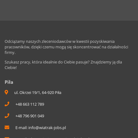
Odciążamy naszych zleceniodawców w kwestii pozyskiwania
pracowników, dzięki czemu mogą się skoncentrować na działalności
firmy.
Szukasz pracy, która idealnie do Ciebie pasuje? Znajdziemy ją dla
Ciebie!
Piła
ul. Okrzei 19/1, 64-920 Piła
+48 663 112 789
+48 796 901 049
E-mail:
info@wiatrak-jobs.pl