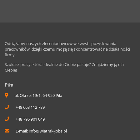
Odciążamy naszych zleceniodawców w kwestii pozyskiwania
pracowników, dzięki czemu mogą się skoncentrować na działalności
firmy.
Szukasz pracy, która idealnie do Ciebie pasuje? Znajdziemy ją dla
Ciebie!
Piła
ul. Okrzei 19/1, 64-920 Piła
+48 663 112 789
+48 796 901 049
E-mail:
info@wiatrak-jobs.pl