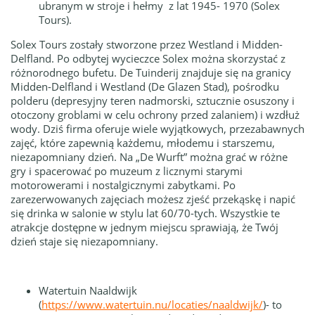
ubranym w stroje i hełmy z lat 1945- 1970
(Solex
Tours).
Solex Tours zostały stworzone przez Westland i Midden-
Delfland. Po odbytej wycieczce Solex można skorzystać z
różnorodnego bufetu. De Tuinderij znajduje się na granicy
Midden-Delfland i Westland (De Glazen Stad), pośrodku
polderu (depresyjny teren nadmorski, sztucznie osuszony i
otoczony groblami w celu ochrony przed zalaniem) i wzdłuż
wody. Dziś firma oferuje wiele wyjątkowych, przezabawnych
zajęć, które zapewnią każdemu, młodemu i starszemu,
niezapomniany dzień. Na „De Wurft” można grać w różne
gry i spacerować po muzeum z licznymi starymi
motorowerami i nostalgicznymi zabytkami. Po
zarezerwowanych zajęciach możesz zjeść przekąskę i napić
się drinka w salonie w stylu lat 60/70-tych. Wszystkie te
atrakcje dostępne w jednym miejscu sprawiają, że Twój
dzień staje się niezapomniany.
Watertuin Naaldwijk
(
https://www.watertuin.nu/locaties/naaldwijk/
)- to