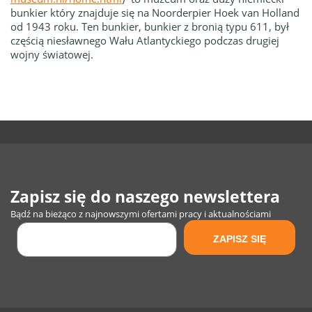
bunkier który znajduje się na Noorderpier Hoek van Holland
od 1943 roku.
Ten bunkier, bunkier z bronią typu 611, był
częścią niesławnego Wału Atlantyckiego podczas drugiej
wojny światowej.
Zapisz się do naszego newslettera
Bądź na bieżąco z najnowszymi ofertami pracy i aktualnościami