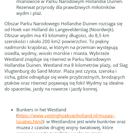
mianowicie w Parku Narodowym Hollandse Duinen.
Rezerwat przyrody dla prawdziwych miłośników
wydm i plaż.
Obszar Parku Narodowego Hollandse Duinen rozciąga się
od Hoek van Holland do Langevelderslag (Noordwijk).
Obszar wydm ma 43 kilometry długości, do 8,5 km
szerokości i około 200 km2 powierzchni.
To p
iękny
nadmorski krajobraz, w którym na przemian występują
osiedla, wydmy, wioski morskie i miasta.
Wybrzeże
Westland znajduje się również w Parku Narodowym
Hollandse Duinen.
Westland ma 8 kilometrów plaży, od Slag
Vlugtenburg do Sand Motor.
Plaża jest czysta, szeroka i
cicha, gdzie odnajduje się wiele przybrzeżnych, brodzących
ptaków
oraz również
pojawiają się foki!
Wydmy są idealne
do spacerów, jazdy na rowerze i jazdy konnej.
Bunkers in het Westland
(
https://www.vestinghoekvanholland.nl/musea--
locaties.html
)-
w Westlandzie jest wiele bunkrów oraz
muzea z czasów drugiej wojny światowej, które