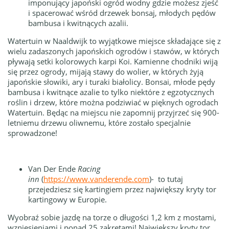
imponujący japoński ogród wodny gdzie możesz zjeść
i spacerować wśród drzewek bonsaj, młodych pędów
bambusa i kwitnących azalii.
Watertuin w Naaldwijk to wyjątkowe miejsce składające się z
wielu zadaszonych japońskich ogrodów i stawów, w których
pływają setki kolorowych karpi Koi.
Kamienne chodniki wiją
się przez ogrody, mijają stawy do wolier, w których żyją
japońskie słowiki, ary i turaki białolicy.
Bonsai, młode pędy
bambusa i kwitnące azalie to tylko niektóre z egzotycznych
roślin i drzew, które można podziwiać w pięknych ogrodach
Watertuin.
Będąc na miejscu n
ie zapomnij przyjrzeć się 900-
letniemu drzewu oliwnemu, które zostało specjalnie
sprowadzone!
Van Der Ende
Racing
inn
(
https://www.vanderende.com
)- to tutaj
przejedziesz się kartingiem przez największy kryty tor
kartingowy w Europie.
Wyobraź sobie jazdę na torze o długości 1,2 km z mostami,
wzniesieniami i ponad 25 zakrętami!
Największy kryty tor