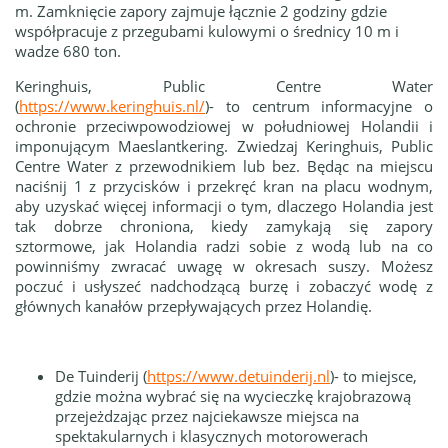
m. Zamknięcie zapory zajmuje łącznie 2 godziny gdzie
współpracuje z przegubami kulowymi o średnicy 10 m i
wadze 680 ton.
Keringhuis, Public Centre Water
(
https://www.keringhuis.nl/
)
- to centrum informacyjne o
ochronie przeciwpowodziowej w południowej Holandii i
imponującym Maeslantkering. Zwiedzaj Keringhuis, Public
Centre Water z przewodnikiem lub bez. Będąc na miejscu
naciśnij 1 z przycisków i przekręć kran na placu wodnym,
aby uzyskać więcej informacji o tym, dlaczego Holandia jest
tak dobrze chroniona, kiedy zamykają się zapory
sztormowe, jak Holandia radzi sobie z wodą lub na co
powinniśmy zwracać uwagę w okresach suszy. Możesz
poczuć i usłyszeć nadchodzącą burzę i zobaczyć wodę z
głównych kanałów przepływających przez Holandię.
De Tuinderij (
https://www.detuinderij.nl
)- to miejsce,
gdzie można wybrać się na wycieczkę krajobrazową
przejeżdzając przez najciekawsze miejsca na
spektakularnych i klasycznych motorowerach