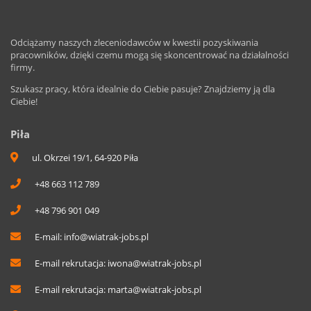
Odciążamy naszych zleceniodawców w kwestii pozyskiwania
pracowników, dzięki czemu mogą się skoncentrować na działalności
firmy.
Szukasz pracy, która idealnie do Ciebie pasuje? Znajdziemy ją dla
Ciebie!
Piła
ul. Okrzei 19/1, 64-920 Piła
+48 663 112 789
+48 796 901 049
E-mail:
info@wiatrak-jobs.pl
E-mail rekrutacja:
iwona@wiatrak-jobs.pl
E-mail rekrutacja:
marta@wiatrak-jobs.pl