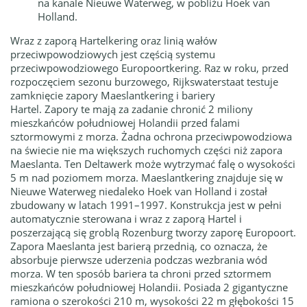
na kanale Nieuwe Waterweg, w pobliżu Hoek van
Holland.
Wraz z zaporą Hartelkering oraz linią wałów
przeciwpowodziowych jest częścią systemu
przeciwpowodziowego Europoortkering.
Raz w roku, przed
rozpoczęciem sezonu burzowego, Rijkswaterstaat testuje
zamknięcie zapory Maeslantkering i bariery
Hartel. Zapory
te mają za zadanie chronić 2 miliony
mieszkańców południowej Holandii przed falami
sztormowymi z morza.
Żadna ochrona przeciwpowodziowa
na świecie nie ma większych ruchomych części niż zapora
Maeslanta. Ten Deltawerk może wytrzymać falę o wysokości
5 m nad poziomem morza. Maeslantkering znajduje się w
Nieuwe Waterweg niedaleko Hoek van Holland i został
zbudowany w latach 1991–1997. Konstrukcja jest w pełni
automatycznie sterowana i wraz z zaporą Hartel i
poszerzającą się groblą Rozenburg tworzy zaporę Europoort.
Zapora Maeslanta jest barierą przednią, co oznacza, że
absorbuje pierwsze uderzenia podczas wezbrania wód
morza. W ten sposób bariera ta chroni przed sztormem
mieszkańców południowej Holandii. Posiada 2 gigantyczne
ramiona o szerokości 210 m, wysokości 22 m głębokości 15