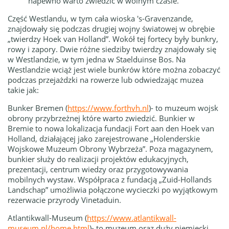
napewno warto zwiedzić w wolnym czasie.
Część Westlandu, w tym cała wioska 's-Gravenzande,
znajdowały się podczas drugiej wojny światowej w obrębie
„twierdzy Hoek van Holland”.
Wokół tej fortecy były bunkry,
rowy i zapory.
Dwie różne siedziby twierdzy znajdowały się
w Westlandzie, w tym jedna w Staelduinse Bos.
Na
Westlandzie wciąż jest wiele bunkrów które można zobaczyć
podczas przejażdzki na rowerze lub odwiedzając muzea
takie jak:
Bunker Bremen
(
https://www.forthvh.nl
)- to muzeum wojsk
obrony przybrzeżnej które warto zwiedzić. Bunkier w
Bremie to nowa lokalizacja fundacji Fort aan den Hoek van
Holland, działającej jako zarejestrowane „Holenderskie
Wojskowe Muzeum Obrony Wybrzeża”.
Poza magazynem,
bunkier służy do realizacji projektów edukacyjnych,
prezentacji, centrum wiedzy oraz przygotowywania
mobilnych wystaw.
Współpraca z fundacją „Zuid-Hollands
Landschap” umożliwia połączone wycieczki po wyjątkowym
rezerwacie przyrody Vinetaduin.
Atlantikwall-Museum
(
https://www.atlantikwall-
museum.nl/home.html
)- to muzeum oraz d
uży niemiecki