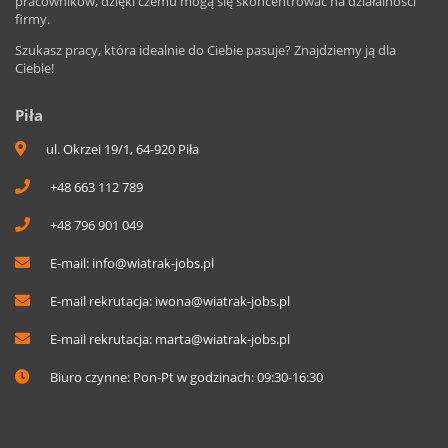
pracowników, dzięki czemu mogą się skoncentrować na działalności
firmy.
Szukasz pracy, która idealnie do Ciebie pasuje? Znajdziemy ją dla
Ciebie!
Piła
ul. Okrzei 19/1, 64-920 Piła
+48 663 112 789
+48 796 901 049
E-mail:
info@wiatrak-jobs.pl
E-mail rekrutacja:
iwona@wiatrak-jobs.pl
E-mail rekrutacja:
marta@wiatrak-jobs.pl
Biuro czynne: Pon-Pt w godzinach: 09:30-16:30