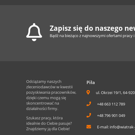
Zapisz się do naszego ne
Bądź na bieżąco z najnowszymi ofertami pracy i
Odciążamy naszych
Piła
zleceniodawców w kwestii
pozyskiwania pracowników,
ul. Okrzei 19/1, 64-920
dzięki czemu mogą się
skoncentrować na
+48 663 112 789
działalności firmy.
+48 796 901 049
Szukasz pracy, która
idealnie do Ciebie pasuje?
E-mail:
info@wiatrak-
Znajdziemy ją dla Ciebie!